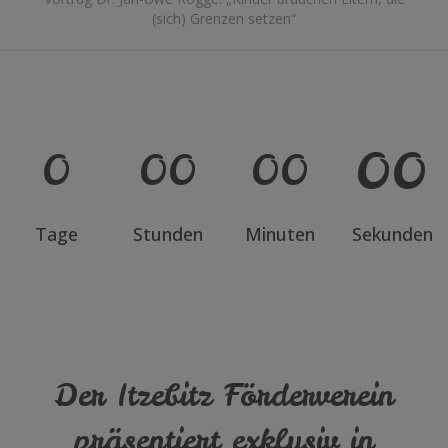
(sich) Grenzen setzen“
00
0
00
00
Tage
Stunden
Minuten
Sekunden
Der Itzebitz Förderverein
präsentiert exklusiv in